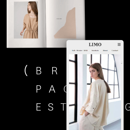
(
B
R
A
N
D
I
P
A
C
K
A
G
I
E
S
T
R
A
T
E